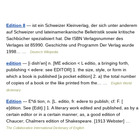
Edition 8
— ist ein Schweizer Kleinverlag, der sich unter anderem
auf Schweizer und lateinamerikanische Belletristik sowie kritische
Sachbücher spezialisiert hat. Die ISBN Verlagsnummer des
Verlages ist 85990. Geschichte und Programm Der Verlag wurde
1998… …
Deutsch Wikipedia
edition
— [i dish′ən] n. [ME edicion < L editio, a bringing forth,
publishing < edere: see EDITOR] 1. the size, style, or form in
which a book is published [a pocket edition] 2. a) the total number
of copies of a book or the like printed from the… …
English World
dictionary
Edition
— E*di tion, n. [L. editio, fr. edere to publish; cf. F. [
e]dition. See {Edit}.] 1. A literary work edited and published, as by a
certain editor or in a certain manner; as, a good edition of
Chaucer; Chalmers edition of Shakespeare. [1913 Webster] …
The Collaborative International Dictionary of English