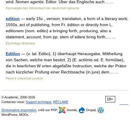
wird. Nomen agentis: Editor. Über das Englische auch… …
Etymologisches Wörterbuch der deutschen sprache
edition
— early 15c., version, translation, a form of a literary work;
1550s, act of publishing, from Fr. édition or directly from L.
editionem (nom. editio) a bringing forth, producing, also a
statement, account, from pp. stem of edere bring forth,… …
Etymology dictionary
Editĭon
— (v. lat. Editio), 1) überhaupt Herausgabe, Mittheilung
von Sachen, welche man besitzt. 2) (E. actiōnis od. E. formŭlae),
die in feierlichen W orten abgefaßte Instruction, welche der Prätor
nach kürzlicher Prüfung einer Rechtssache (in jure) dem… …
Pierer's Universal-Lexikon
© Academic, 2000-2026
18+
Contactez-nous:
Support technique
,
RÉCLAME
Dictionnaires exportation
, créé sur PHP,
Joomla,
Drupal,
WordPress, MODx.