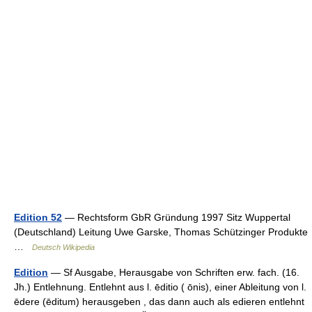
Edition 52
— Rechtsform GbR Gründung 1997 Sitz Wuppertal
(Deutschland) Leitung Uwe Garske, Thomas Schützinger Produkte
…
Deutsch Wikipedia
Edition
— Sf Ausgabe, Herausgabe von Schriften erw. fach. (16.
Jh.) Entlehnung. Entlehnt aus l. ēditio ( ōnis), einer Ableitung von l.
ēdere (ēditum) herausgeben , das dann auch als edieren entlehnt