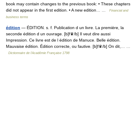
book may contain changes to the previous book: • These chapters
did not appear in the first edition. • A new edition… …
Financial and
business terms
édition
— ÉDITION. s. f. Publication d un livre. La première, la
seconde édition d un ouvrage. [b]f♛/b] Il veut dire aussi
Impression. Ce livre est de l édition de Manuce. Belle édition.
Mauvaise édition. Édition correcte, ou fautive. [b]f♛/b] On dit,… …
Dictionnaire de l'Académie Française 1798