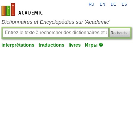
RU
EN
DE
ES
fr-academic.com
Dictionnaires et Encyclopédies sur 'Academic'
Recherche!
interprétations
traductions
livres
Игры ⚽