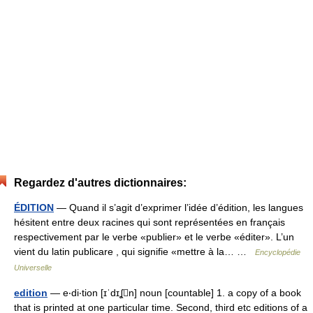
Regardez d'autres dictionnaires:
ÉDITION
— Quand il s’agit d’exprimer l’idée d’édition, les langues
hésitent entre deux racines qui sont représentées en français
respectivement par le verbe «publier» et le verbe «éditer». L’un
vient du latin publicare , qui signifie «mettre à la… …
Encyclopédie
Universelle
edition
— e‧di‧tion [ɪˈdɪʆn] noun [countable] 1. a copy of a book
that is printed at one particular time. Second, third etc editions of a