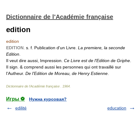
Dictionnaire de l'Académie française
edition
edition
EDITION
. s. f. Publication d'un Livre.
La premiere, la seconde
Edition
.
Il veut dire aussi, Impression.
Ce Livre est de l'Edition de Griphe
.
Il sign. & comprend aussi les personnes qui ont travaillé sur
l'Autheur.
De l'Edition de Moreau, de Henry Estienne
.
Dictionnaire de l'Académie française
.
1964
.
Игры ⚽
Нужна курсовая?
edilité
education